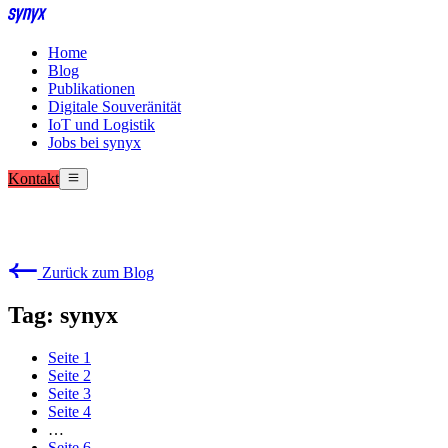
Home
Blog
Publikationen
Digitale Souveränität
IoT und Logistik
Jobs bei synyx
Kontakt
Zurück zum Blog
Tag: synyx
Seite
1
Seite
2
Seite
3
Seite
4
…
Seite
6