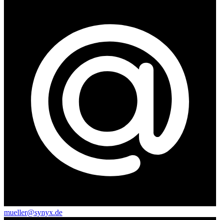
mueller@synyx.de