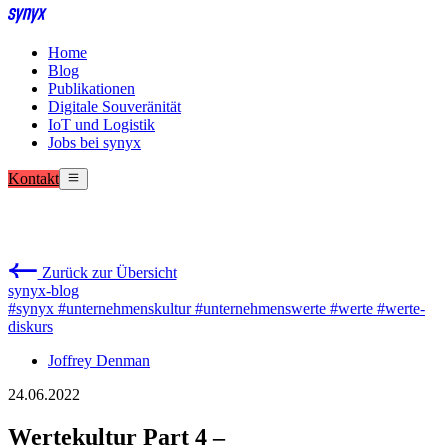
Home
Blog
Publikationen
Digitale Souveränität
IoT und Logistik
Jobs bei synyx
Kontakt
Zurück zur Übersicht
synyx-blog
#synyx
#unternehmenskultur
#unternehmenswerte
#werte
#werte-
diskurs
Joffrey Denman
24.06.2022
Wertekultur Part 4 –