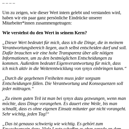
– – – –
Um zu zeigen, wie dieser Wert intern gelebt und verstanden wird,
haben wir ein paar ganz persönliche Eindrücke unserer
Mitarbeiter*innen zusammengetragen:
Wie verstehst du den Wert in seinem Kern?
„Dieser Wert bedeutet für mich, dass ich die Dinge, die in meinem
Verantwortungsbereich liegen, auch selbst entscheiden darf und soll.
Dafür brauchen wir eine hohe Transparenz über alle nötigen
Informationen, um zu den bestmöglichen Entscheidungen zu
kommen. Außerdem bedeutet Eigenverantwortung für mich, dass
ich mich aktiv in die Weiterentwicklung von synyx einbringen kann.“
„Durch die gegebenen Freiheiten muss jeder sorgsam
Entscheidungen fällen. Die Verantwortung und Konsequenzen soll
jeder mittragen.“
„Zu einem guten Teil ist man bei synyx dazu gezwungen, wenn man
möchte, dass Dinge vorangehen. Es dauert eine Weile, bis man
schnallt, dass es ohne eigenen Einsatz mitunter gar nicht vorangeht.
Sehr wichtig, jeden Tag!“
„Das ist genauso schwierig wie wichtig. Es gehört zum
Erwachsensein dazu. Viele Leute schaffen es aber gerade an dem