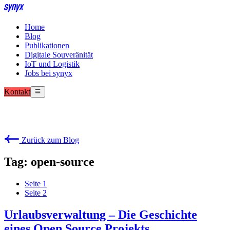
Home
Blog
Publikationen
Digitale Souveränität
IoT und Logistik
Jobs bei synyx
Kontakt
Zurück zum Blog
Tag: open-source
Seite
1
Seite
2
Urlaubsverwaltung – Die Geschichte
eines Open Source Projekts