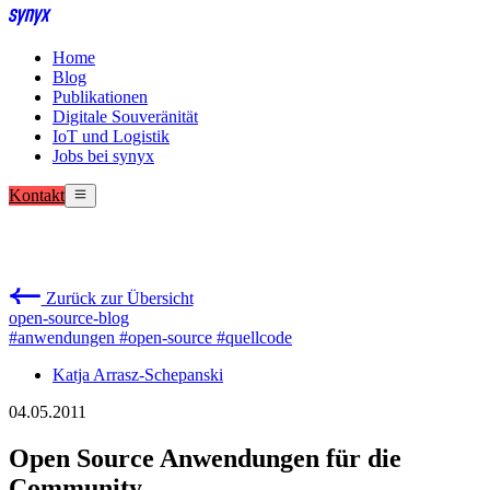
Home
Blog
Publikationen
Digitale Souveränität
IoT und Logistik
Jobs bei synyx
Kontakt
Zurück zur Übersicht
open-source-blog
#anwendungen
#open-source
#quellcode
Katja Arrasz-Schepanski
04.05.2011
Open Source Anwendungen für die
Community