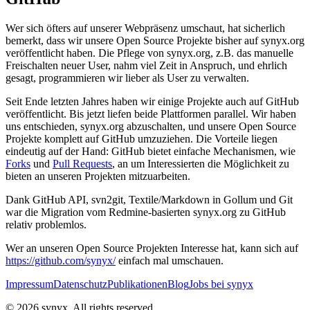
Wer sich öfters auf unserer Webpräsenz umschaut, hat sicherlich
bemerkt, dass wir unsere Open Source Projekte bisher auf synyx.org
veröffentlicht haben. Die Pflege von synyx.org, z.B. das manuelle
Freischalten neuer User, nahm viel Zeit in Anspruch, und ehrlich
gesagt, programmieren wir lieber als User zu verwalten.
Seit Ende letzten Jahres haben wir einige Projekte auch auf GitHub
veröffentlicht. Bis jetzt liefen beide Plattformen parallel. Wir haben
uns entschieden, synyx.org abzuschalten, und unsere Open Source
Projekte komplett auf GitHub umzuziehen. Die Vorteile liegen
eindeutig auf der Hand: GitHub bietet einfache Mechanismen, wie
Forks
und
Pull Requests
, an um Interessierten die Möglichkeit zu
bieten an unseren Projekten mitzuarbeiten.
Dank GitHub API, svn2git, Textile/Markdown in Gollum und Git
war die Migration vom Redmine-basierten synyx.org zu GitHub
relativ problemlos.
Wer an unseren Open Source Projekten Interesse hat, kann sich auf
https://github.com/synyx/
einfach mal umschauen.
Impressum
Datenschutz
Publikationen
Blog
Jobs bei synyx
© 2026 synyx. All rights reserved.