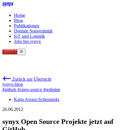
Home
Blog
Publikationen
Digitale Souveränität
IoT und Logistik
Jobs bei synyx
Kontakt
Zurück zur Übersicht
synyx-blog
#github
#open-source
#redmine
Katja Arrasz-Schepanski
26.06.2012
synyx Open Source Projekte jetzt auf
GitHub