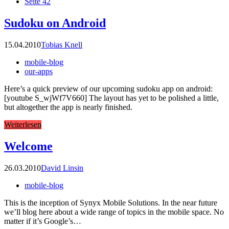
Seite
42
Sudoku on Android
15.04.2010
Tobias Knell
mobile-blog
our-apps
Here’s a quick preview of our upcoming sudoku app on android:
[youtube S_wjWf7V660] The layout has yet to be polished a little,
but altogether the app is nearly finished.
Weiterlesen
Welcome
26.03.2010
David Linsin
mobile-blog
This is the inception of Synyx Mobile Solutions. In the near future
we’ll blog here about a wide range of topics in the mobile space. No
matter if it’s Google’s…