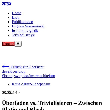
Home
Blog
Publikationen
Digitale Souveränität
IoT und Logistik
Jobs bei synyx
Kontakt
Zurück zur Übersicht
developer-blog
#losungsweg
#softwarearchitektur
Katja Arrasz-Schepanski
08.06.2010
Überladen vs. Trivialisieren – Zwischen
Platin und Blech