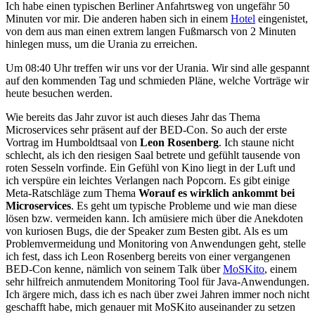
Ich habe einen typischen Berliner Anfahrtsweg von ungefähr 50
Minuten vor mir. Die anderen haben sich in einem
Hotel
eingenistet,
von dem aus man einen extrem langen Fußmarsch von 2 Minuten
hinlegen muss, um die Urania zu erreichen.
Um 08:40 Uhr treffen wir uns vor der Urania. Wir sind alle gespannt
auf den kommenden Tag und schmieden Pläne, welche Vorträge wir
heute besuchen werden.
Wie bereits das Jahr zuvor ist auch dieses Jahr das Thema
Microservices sehr präsent auf der BED-Con. So auch der erste
Vortrag im Humboldtsaal von
Leon Rosenberg
. Ich staune nicht
schlecht, als ich den riesigen Saal betrete und gefühlt tausende von
roten Sesseln vorfinde. Ein Gefühl von Kino liegt in der Luft und
ich verspüre ein leichtes Verlangen nach Popcorn. Es gibt einige
Meta-Ratschläge zum Thema
Worauf es wirklich ankommt bei
Microservices
. Es geht um typische Probleme und wie man diese
lösen bzw. vermeiden kann. Ich amüsiere mich über die Anekdoten
von kuriosen Bugs, die der Speaker zum Besten gibt. Als es um
Problemvermeidung und Monitoring von Anwendungen geht, stelle
ich fest, dass ich Leon Rosenberg bereits von einer vergangenen
BED-Con kenne, nämlich von seinem Talk über
MoSKito
, einem
sehr hilfreich anmutendem Monitoring Tool für Java-Anwendungen.
Ich ärgere mich, dass ich es nach über zwei Jahren immer noch nicht
geschafft habe, mich genauer mit MoSKito auseinander zu setzen