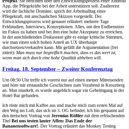
Projekt
. Sie berichten über den Entwicklungsprozess einer Android
App, die Pflegekräfte bei der Arbeit unterstützen soll. Zuallererst
wird die fachliche Domäne, sprich der Arbeitsalltag einer
Pflegekraft, mit anschaulichen Skizzen vorgestellt. Der
Entwicklungsprozess wird genauer erläutert: mehrere Tage
Feldstudien, Interviews, Konzeptionen. Alles, um den Endbenutzer
im Fokus zu haben und bei ihm eine hohe Akzeptanz zu erreichen.
In der anschließenden Diskussion gibt es einige kritische Stimmen,
wie man einen solch hohen Anteil an UX überhaupt
durchsetzen/verkaufen kann. Mir gefällt die Argumentation (frei
zitiert):
Man muss nur begreiflich machen, dass es das wert ist,
wenn man sich durch eine hohe Qualität abheben will
.
Freitag, 18. September – Zweiter Konferenztag
Um 08:50 Uhr treffe ich vorerst nur auf einen meiner Mitreisenden
und höre mir erstaunliche Geschichten zum Vorabend in Kreuzberg
an. Man munkelt, es wurde angeblich sogar ein Geheimgang in der
Hotel Bar gefunden.
Ich rüste mich mit Kaffee aus und mache mich zum ersten Mal auf
den Weg ins Loft, das sich im 3. OG befindet. Ich bin gespannt auf
den tierischen Vortrag von
Jeremias Rößler
mit dem erfrischenden
Titel
Bei uns testen lauter Affen: Das Ende der
Bananensoftware!
. Der Vortrag erläutert das Monkey Testing