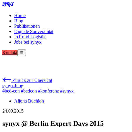
Home
Blog
Publikationen
Digitale Souveränität
IoT und Logistik
Jobs bei synyx
Kontakt
Zurück zur Übersicht
synyx-blog
#bed-con
#bedcon
#konferenz
#synyx
Aljona Buchloh
24.09.2015
synyx @ Berlin Expert Days 2015