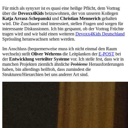
Für mich als synyxer ist es quasi eine heilige Pflicht, dem Vortrag
über die
Devoxx4Kids
beizuwohnen, der von unseren Kollegen
Katja Arrasz-Schepanski
und
Christian Mennerich
gehalten
wird. Die Zuschauer sind interessiert, stellen Fragen und sorgen für
interessante Diskussionen. Ich bin gespannt, ob der Vortrag Früchte
tragen wird und wir bald einen weiteren
Devoxx4Kids Deutschland
Sprössling heranwachsen sehen werden.
Im Anschluss (bequemerweise muss ich nicht einmal den Raum
wechseln) stellt
Oliver Wehrens
die Leitplanken der
E-POST
bei
der
Entwicklung verteilter Systeme
vor. Ich stelle fest, dass wir in
manchen Projekten ziemlich ähnliche
Probleme
Herausforderungen
haben, bin allerdings heilfroh, dass zumindest die
Strukturen/Hierarchien bei uns anderer Art sind.