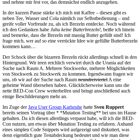
und nehme mir fest vor, das demnächst endlich anzugehen.
In der kurzen Pause stärke ich mich mit Kaffee – diesen gibt es
neben Tee, Wasser und Cola nämlich zur Selbstbedienung – und
greife voller Vorfreude zu, als ich Brezeln entdecke. Noch während
ich den Gedanken habe
Juhu keine Butterbrezeln!
, beiße ich hinein
und bemerke, dass die Brezeln mit massig Butter gefüllt sind! Ich
frage mich, wer auf so eine verrückte Idee wie gefüllte Butterbrezeln
kommen kann…
Der Schock über die bizarren Brezeln rückt allerdings schnell in den
Hintergrund. Wir irren reichlich verwirrt durch die Urania auf der
Suche nach Raum A. Mehrere Stockwerke, mehrere Möglichkeiten
von Stockwerk zu Stockwerk zu kommen. Irgendwann fragen wir
uns, ob wir auf der Suche nach Raum
neundreiviertel
A eine
geheime Wand übersehen haben. Glücklicherweise kann uns die
nette BED-Con Crew weiterhelfen und bringt anschließend auch
einige Beschilderungen mehr an.
Im Zuge der
Java User Group Karlsruhe
hatte
Sven Ruppert
bereits seinen Vortrag über * *Mutation Testing** bei uns im Hause
gehalten. Da ich diesen allerdings verpasst habe, will ich die BED-
Con nutzen, um etwas über Mutation Testing zu erfahren. Anhand
eines simplen Code Snippets wird aufgezeigt und diskutiert, was
denn eigentlich gute Testabdeckung bedeutet und wie man diese