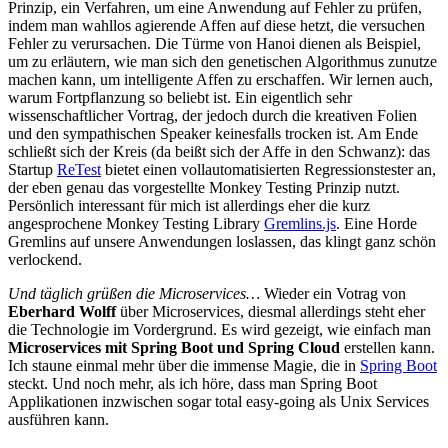
Prinzip, ein Verfahren, um eine Anwendung auf Fehler zu prüfen,
indem man wahllos agierende Affen auf diese hetzt, die versuchen
Fehler zu verursachen. Die Türme von Hanoi dienen als Beispiel,
um zu erläutern, wie man sich den genetischen Algorithmus zunutze
machen kann, um intelligente Affen zu erschaffen. Wir lernen auch,
warum Fortpflanzung so beliebt ist. Ein eigentlich sehr
wissenschaftlicher Vortrag, der jedoch durch die kreativen Folien
und den sympathischen Speaker keinesfalls trocken ist. Am Ende
schließt sich der Kreis (da beißt sich der Affe in den Schwanz): das
Startup
ReTest
bietet einen vollautomatisierten Regressionstester an,
der eben genau das vorgestellte Monkey Testing Prinzip nutzt.
Persönlich interessant für mich ist allerdings eher die kurz
angesprochene Monkey Testing Library
Gremlins.js
. Eine Horde
Gremlins auf unsere Anwendungen loslassen, das klingt ganz schön
verlockend.
Und täglich grüßen die Microservices…
Wieder ein Votrag von
Eberhard Wolff
über Microservices, diesmal allerdings steht eher
die Technologie im Vordergrund. Es wird gezeigt, wie einfach man
Microservices mit Spring Boot und Spring Cloud
erstellen kann.
Ich staune einmal mehr über die immense Magie, die in
Spring Boot
steckt. Und noch mehr, als ich höre, dass man Spring Boot
Applikationen inzwischen sogar total easy-going als Unix Services
ausführen kann.