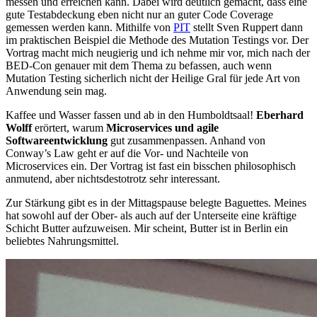
messen und erreichen kann. Dabei wird deutlich gemacht, dass eine
gute Testabdeckung eben nicht nur an guter Code Coverage
gemessen werden kann. Mithilfe von
PIT
stellt Sven Ruppert dann
im praktischen Beispiel die Methode des Mutation Testings vor. Der
Vortrag macht mich neugierig und ich nehme mir vor, mich nach der
BED-Con genauer mit dem Thema zu befassen, auch wenn
Mutation Testing sicherlich nicht der Heilige Gral für jede Art von
Anwendung sein mag.
Kaffee und Wasser fassen und ab in den Humboldtsaal!
Eberhard
Wolff
erörtert, warum
Microservices und agile
Softwareentwicklung
gut zusammenpassen. Anhand von
Conway’s Law geht er auf die Vor- und Nachteile von
Microservices ein. Der Vortrag ist fast ein bisschen philosophisch
anmutend, aber nichtsdestotrotz sehr interessant.
Zur Stärkung gibt es in der Mittagspause belegte Baguettes. Meines
hat sowohl auf der Ober- als auch auf der Unterseite eine kräftige
Schicht Butter aufzuweisen. Mir scheint, Butter ist in Berlin ein
beliebtes Nahrungsmittel.