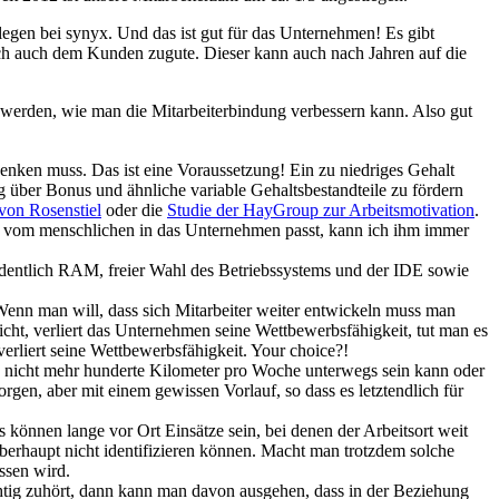
gen bei synyx. Und das ist gut für das Unternehmen! Es gibt
ch auch dem Kunden zugute. Dieser kann auch nach Jahren auf die
s werden, wie man die Mitarbeiterbindung verbessern kann. Also gut
denken muss. Das ist eine Voraussetzung! Ein zu niedriges Gehalt
g über Bonus und ähnliche variable Gehaltsbestandteile zu fördern
von Rosenstiel
oder die
Studie der HayGroup zur Arbeitsmotivation
.
 er vom menschlichen in das Unternehmen passt, kann ich ihm immer
ordentlich RAM, freier Wahl des Betriebssystems und der IDE sowie
Wenn man will, dass sich Mitarbeiter weiter entwickeln muss man
cht, verliert das Unternehmen seine Wettbewerbsfähigkeit, tut man es
rliert seine Wettbewerbsfähigkeit. Your choice?!
man nicht mehr hunderte Kilometer pro Woche unterwegs sein kann oder
rgen, aber mit einem gewissen Vorlauf, so dass es letztendlich für
 können lange vor Ort Einsätze sein, bei denen der Arbeitsort weit
überhaupt nicht identifizieren können. Macht man trotzdem solche
ssen wird.
ig zuhört, dann kann man davon ausgehen, dass in der Beziehung