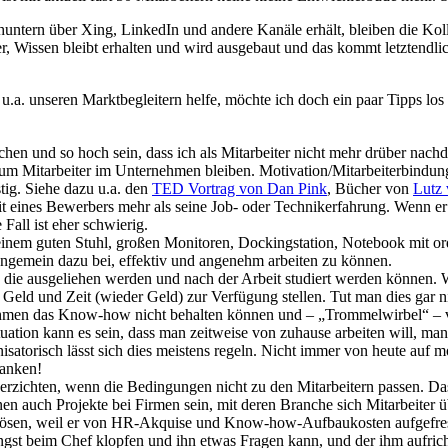
ern über Xing, LinkedIn und andere Kanäle erhält, bleiben die Kolle
, Wissen bleibt erhalten und wird ausgebaut und das kommt letztendli
u.a. unseren Marktbegleitern helfe, möchte ich doch ein paar Tipps lo
hen und so hoch sein, dass ich als Mitarbeiter nicht mehr drüber nach
arum Mitarbeiter im Unternehmen bleiben. Motivation/Mitarbeiterbindun
stig. Siehe dazu u.a. den
TED Vortrag von Dan Pink
, Bücher von
Lutz 
hkeit eines Bewerbers mehr als seine Job- oder Technikerfahrung. Wenn
all ist eher schwierig.
t einem guten Stuhl, großen Monitoren, Dockingstation, Notebook mit 
ungemein dazu bei, effektiv und angenehm arbeiten zu können.
, die ausgeliehen werden und nach der Arbeit studiert werden können. 
eld und Zeit (wieder Geld) zur Verfügung stellen. Tut man dies gar ni
ehmen das Know-how nicht behalten können und – „Trommelwirbel“ – ve
ituation kann es sein, dass man zeitweise von zuhause arbeiten will, 
satorisch lässt sich dies meistens regeln. Nicht immer von heute auf mo
Danken!
verzichten, wenn die Bedingungen nicht zu den Mitarbeitern passen. Das
nen auch Projekte bei Firmen sein, mit deren Branche sich Mitarbeiter 
auflösen, weil er von HR-Akquise und Know-how-Aufbaukosten aufgefre
 beim Chef klopfen und ihn etwas Fragen kann, und der ihm aufricht