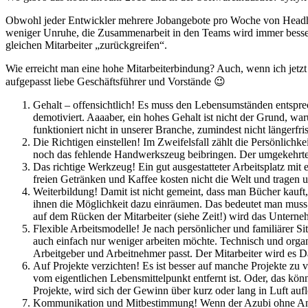
Obwohl jeder Entwickler mehrere Jobangebote pro Woche von Headhunt
weniger Unruhe, die Zusammenarbeit in den Teams wird immer besser
gleichen Mitarbeiter „zurückgreifen“.
Wie erreicht man eine hohe Mitarbeiterbindung? Auch, wenn ich jetzt 
aufgepasst liebe Geschäftsführer und Vorstände 😉
Gehalt – offensichtlich! Es muss den Lebensumständen entsprec
demotiviert. Aaaaber, ein hohes Gehalt ist nicht der Grund, w
funktioniert nicht in unserer Branche, zumindest nicht längerfri
Die Richtigen einstellen! Im Zweifelsfall zählt die Persönlic
noch das fehlende Handwerkszeug beibringen. Der umgekehrte F
Das richtige Werkzeug! Ein gut ausgestatteter Arbeitsplatz mi
freien Getränken und Kaffee kosten nicht die Welt und tragen 
Weiterbildung! Damit ist nicht gemeint, dass man Bücher kauft
ihnen die Möglichkeit dazu einräumen. Das bedeutet man muss G
auf dem Rücken der Mitarbeiter (siehe Zeit!) wird das Untern
Flexible Arbeitsmodelle! Je nach persönlicher und familiärer S
auch einfach nur weniger arbeiten möchte. Technisch und organi
Arbeitgeber und Arbeitnehmer passt. Der Mitarbeiter wird es 
Auf Projekte verzichten! Es ist besser auf manche Projekte zu 
vom eigentlichen Lebensmittelpunkt entfernt ist. Oder, das kön
Projekte, wird sich der Gewinn über kurz oder lang in Luft 
Kommunikation und Mitbestimmung! Wenn der Azubi ohne Angst