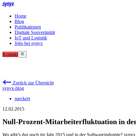
Home
Blog
Publikationen
Digitale Souveränität
IoT und Logistik
Jobs bei synyx
Kontakt
Zurück zur Übersicht
synyx-blog
rueckert
12.02.2015
Null-Prozent-Mitarbeiterfluktuation in den
Wo gibt’s das noch im Jahr 2015 und in der Softwareindustrie? synyx i