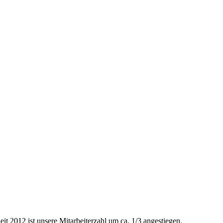
eit 2012 ist unsere Mitarbeiterzahl um ca. 1/3 angestiegen.