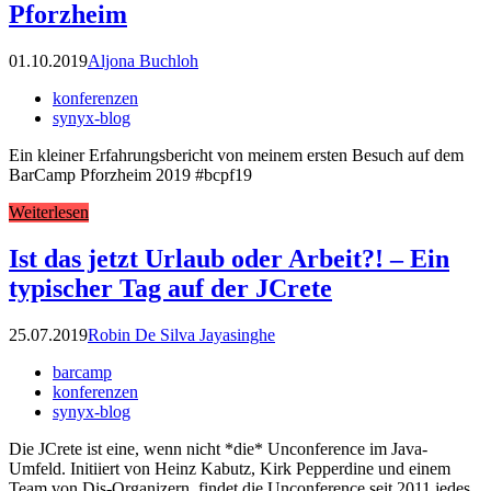
Pforzheim
01.10.2019
Aljona Buchloh
konferenzen
synyx-blog
Ein kleiner Erfahrungsbericht von meinem ersten Besuch auf dem
BarCamp Pforzheim 2019 #bcpf19
Weiterlesen
Ist das jetzt Urlaub oder Arbeit?! – Ein
typischer Tag auf der JCrete
25.07.2019
Robin De Silva Jayasinghe
barcamp
konferenzen
synyx-blog
Die JCrete ist eine, wenn nicht *die* Unconference im Java-
Umfeld. Initiiert von Heinz Kabutz, Kirk Pepperdine und einem
Team von Dis-Organizern, findet die Unconference seit 2011 jedes