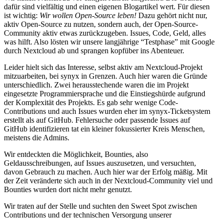
dafür sind vielfältig und einen eigenen Blogartikel wert. Für diesen
ist wichtig:
Wir wollen Open-Source leben!
Dazu gehört nicht nur,
aktiv Open-Source zu nutzen, sondern auch, der Open-Source-
Community aktiv etwas zurückzugeben. Issues, Code, Geld, alles
was hilft. Also lösten wir unsere langjährige “Testphase” mit Google
durch Nextcloud ab und sprangen kopfüber ins Abenteuer.
Leider hielt sich das Interesse, selbst aktiv am Nextcloud-Projekt
mitzuarbeiten, bei synyx in Grenzen. Auch hier waren die Gründe
unterschiedlich. Zwei herausstechende waren die im Projekt
eingesetzte Programmiersprache und die Einstiegshürde aufgrund
der Komplexität des Projekts. Es gab sehr wenige Code-
Contributions und auch Issues wurden eher im synyx-Ticketsystem
erstellt als auf GitHub. Fehlersuche oder passende Issues auf
GitHub identifizieren tat ein kleiner fokussierter Kreis Menschen,
meistens die Admins.
Wir entdeckten die Möglichkeit, Bounties, also
Geldausschreibungen, auf Issues auszusetzen, und versuchten,
davon Gebrauch zu machen. Auch hier war der Erfolg mäßig. Mit
der Zeit veränderte sich auch in der Nextcloud-Community viel und
Bounties wurden dort nicht mehr genutzt.
Wir traten auf der Stelle und suchten den Sweet Spot zwischen
Contributions und der technischen Versorgung unserer