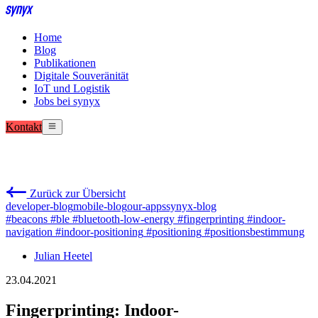
Home
Blog
Publikationen
Digitale Souveränität
IoT und Logistik
Jobs bei synyx
Kontakt
Zurück zur Übersicht
developer-blog
mobile-blog
our-apps
synyx-blog
#beacons
#ble
#bluetooth-low-energy
#fingerprinting
#indoor-
navigation
#indoor-positioning
#positioning
#positionsbestimmung
Julian Heetel
23.04.2021
Fingerprinting: Indoor-