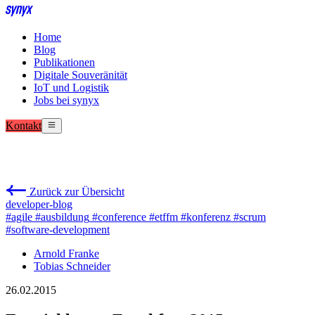
Home
Blog
Publikationen
Digitale Souveränität
IoT und Logistik
Jobs bei synyx
Kontakt
Zurück zur Übersicht
developer-blog
#agile
#ausbildung
#conference
#etffm
#konferenz
#scrum
#software-development
Arnold Franke
Tobias Schneider
26.02.2015