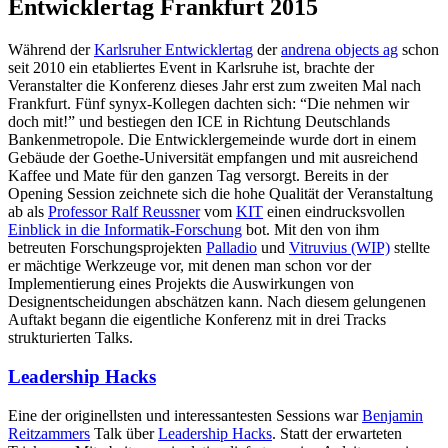
Entwicklertag Frankfurt 2015
Während der
Karlsruher Entwicklertag
der
andrena objects ag
schon
seit 2010 ein etabliertes Event in Karlsruhe ist, brachte der
Veranstalter die Konferenz dieses Jahr erst zum zweiten Mal nach
Frankfurt. Fünf synyx-Kollegen dachten sich: “Die nehmen wir
doch mit!” und bestiegen den ICE in Richtung Deutschlands
Bankenmetropole. Die Entwicklergemeinde wurde dort in einem
Gebäude der Goethe-Universität empfangen und mit ausreichend
Kaffee und Mate für den ganzen Tag versorgt. Bereits in der
Opening Session zeichnete sich die hohe Qualität der Veranstaltung
ab als
Professor Ralf Reussner
vom
KIT
einen eindrucksvollen
Einblick in die Informatik-Forschung
bot. Mit den von ihm
betreuten Forschungsprojekten
Palladio
und
Vitruvius (WIP)
stellte
er mächtige Werkzeuge vor, mit denen man schon vor der
Implementierung eines Projekts die Auswirkungen von
Designentscheidungen abschätzen kann. Nach diesem gelungenen
Auftakt begann die eigentliche Konferenz mit in drei Tracks
strukturierten Talks.
Leadership Hacks
Eine der originellsten und interessantesten Sessions war
Benjamin
Reitzammers
Talk über
Leadership Hacks
. Statt der erwarteten