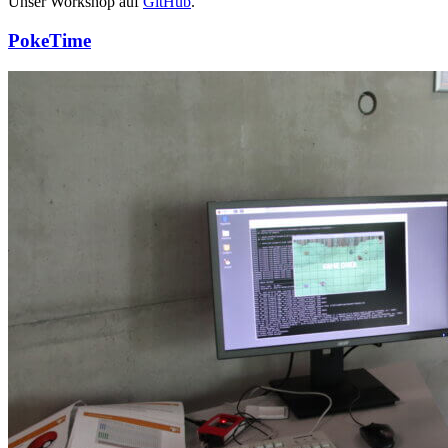
Unser Workshop auf
GitHub
.
PokeTime