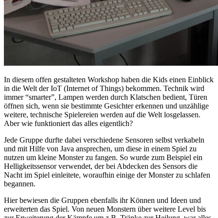
In diesem offen gestalteten Workshop haben die Kids einen Einblick
in die Welt der IoT (Internet of Things) bekommen. Technik wird
immer “smarter”, Lampen werden durch Klatschen bedient, Türen
öffnen sich, wenn sie bestimmte Gesichter erkennen und unzählige
weitere, technische Spielereien werden auf die Welt losgelassen.
Aber wie funktioniert das alles eigentlich?
Jede Gruppe durfte dabei verschiedene Sensoren selbst verkabeln
und mit Hilfe von Java ansprechen, um diese in einem Spiel zu
nutzen um kleine Monster zu fangen. So wurde zum Beispiel ein
Helligkeitssensor verwendet, der bei Abdecken des Sensors die
Nacht im Spiel einleitete, woraufhin einige der Monster zu schlafen
begannen.
Hier bewiesen die Gruppen ebenfalls ihr Können und Ideen und
erweiterten das Spiel. Von neuen Monstern über weitere Level bis
zur Erweiterung der Kämpfe um z.B. Tränke zur Heilung, war alles