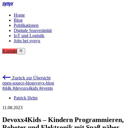
Home
Blog
Publikationen
Digitale Souveränität
IoT und Logistik
Jobs bei synyx
Kontakt
Zurück zur Übersicht
open-source-blog
synyx-blog
#d4k
#devoxx4kids
#events
Patrick Helm
11.08.2023
Devoxx4Kids – Kindern Programmieren,
Roboter und Elektronik mit Spaß näher