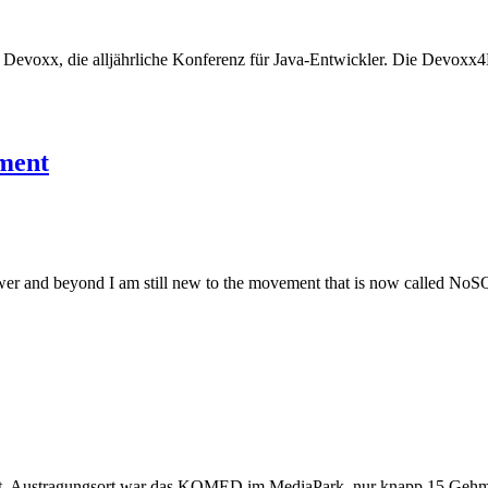
e Devoxx, die alljährliche Konferenz für Java-Entwickler. Die Devoxx4
pment
er and beyond I am still new to the movement that is now called NoS
statt. Austragungsort war das KOMED im MediaPark, nur knapp 15 Ge