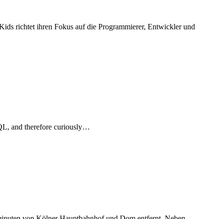
Kids richtet ihren Fokus auf die Programmierer, Entwickler und
QL, and therefore curiously…
hminuten von Kölner Hauptbahnhof und Dom entfernt. Neben…