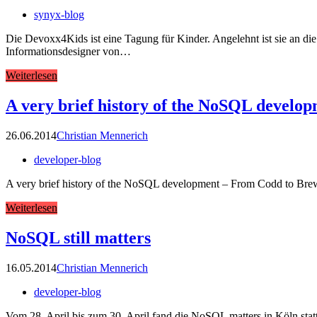
synyx-blog
Die Devoxx4Kids ist eine Tagung für Kinder. Angelehnt ist sie an di
Informationsdesigner von…
Weiterlesen
A very brief history of the NoSQL develo
26.06.2014
Christian Mennerich
developer-blog
A very brief history of the NoSQL development – From Codd to Brew
Weiterlesen
NoSQL still matters
16.05.2014
Christian Mennerich
developer-blog
Vom 28. April bis zum 30. April fand die NoSQL matters in Köln 