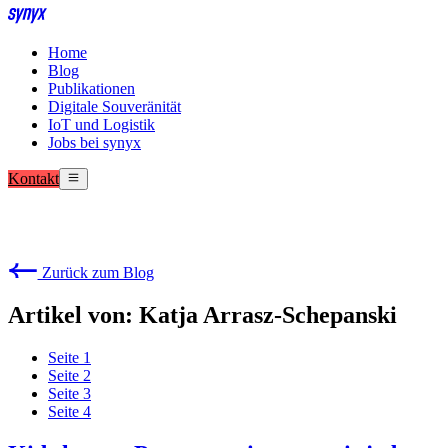
Home
Blog
Publikationen
Digitale Souveränität
IoT und Logistik
Jobs bei synyx
Kontakt
Zurück zum Blog
Artikel von: Katja Arrasz-Schepanski
Seite
1
Seite
2
Seite
3
Seite
4