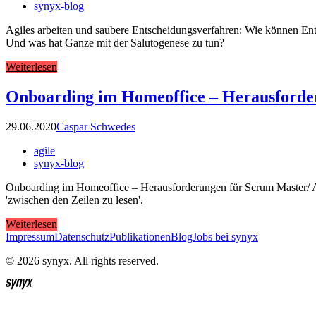
synyx-blog
Agiles arbeiten und saubere Entscheidungsverfahren: Wie können Ent
Und was hat Ganze mit der Salutogenese zu tun?
Weiterlesen
Onboarding im Homeoffice – Herausforde
29.06.2020
Caspar Schwedes
agile
synyx-blog
Onboarding im Homeoffice – Herausforderungen für Scrum Master/ A
'zwischen den Zeilen zu lesen'.
Weiterlesen
Impressum
Datenschutz
Publikationen
Blog
Jobs bei synyx
© 2026 synyx. All rights reserved.