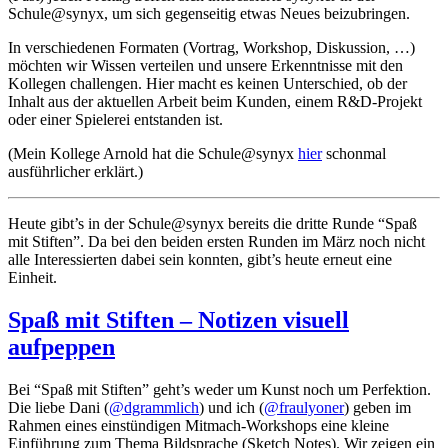
Schule@synyx, um sich gegenseitig etwas Neues beizubringen.
In verschiedenen Formaten (Vortrag, Workshop, Diskussion, …)
möchten wir Wissen verteilen und unsere Erkenntnisse mit den
Kollegen challengen. Hier macht es keinen Unterschied, ob der
Inhalt aus der aktuellen Arbeit beim Kunden, einem R&D-Projekt
oder einer Spielerei entstanden ist.
(Mein Kollege Arnold hat die Schule@synyx
hier
schonmal
ausführlicher erklärt.)
Heute gibt’s in der Schule@synyx bereits die dritte Runde “Spaß
mit Stiften”. Da bei den beiden ersten Runden im März noch nicht
alle Interessierten dabei sein konnten, gibt’s heute erneut eine
Einheit.
Spaß mit Stiften – Notizen visuell
aufpeppen
Bei “Spaß mit Stiften” geht’s weder um Kunst noch um Perfektion.
Die liebe Dani (
@dgrammlich
) und ich (
@fraulyoner
) geben im
Rahmen eines einstündigen Mitmach-Workshops eine kleine
Einführung zum Thema Bildsprache (Sketch Notes). Wir zeigen ein