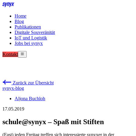
Home
Blog
Publikationen
Digitale Souveränität
IoT und Logistik
Jobs bei synyx
Kontakt
Zurück zur Übersicht
synyx-blog
Aljona Buchloh
17.05.2019
schule@synyx – Spaß mit Stiften
(Fast) jeden Freitag treffen sich interessierte synyxer in der