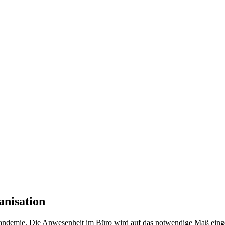
anisation
ndemie. Die Anwesenheit im Büro wird auf das notwendige Maß eing